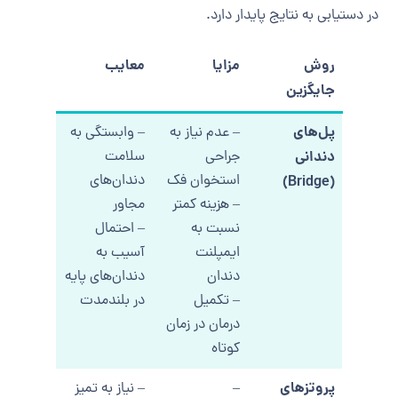
در دستیابی به نتایج پایدار دارد.
روش
مزایا
معایب
جایگزین
پل‌های
– عدم نیاز به
– وابستگی به
دندانی
جراحی
سلامت
استخوان فک
دندان‌های
(Bridge)
– هزینه کمتر
مجاور
نسبت به
– احتمال
ایمپلنت
آسیب به
دندان
دندان‌های پایه
– تکمیل
در بلندمدت
درمان در زمان
کوتاه
پروتزهای
–
– نیاز به تمیز