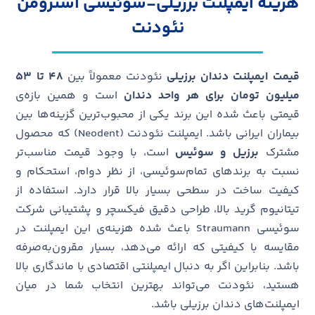
هزینه ایمپلنت برزیلی-سوئیسی اشترومن
نئودنت
قیمت ایمپلنت دندان برزیلی
نئودنت معمولاً بین
۴۸ تا ۵۳
میلیون تومان برای هر واحد دندان
است و همین بازه‌ی
قیمتی باعث شده این برند یکی از محبوب‌ترین گزینه‌ها بین
بیماران ایرانی باشد. ایمپلنت نئودنت (Neodent) که محصول
مشترک
برزیل و سوئیس
است، با وجود قیمت مناسب‌تر
نسبت به برندهای تمام‌سوئیسی، از نظر دوام، استحکام و
کیفیت ساخت در سطحی بسیار بالا قرار دارد. استفاده از
تیتانیوم گرید بالا، طراحی دقیق فیکسچر و پشتیبانی شرکت
سوئیسی Straumann باعث شده هزینه‌ی این ایمپلنت در
مقایسه با کیفیتی که ارائه می‌دهد، بسیار مقرون‌به‌صرفه
باشد. بنابراین اگر به دنبال ایمپلنتی اقتصادی با ماندگاری بالا
هستید، نئودنت می‌تواند بهترین انتخاب شما در میان
ایمپلنت‌های دندان برزیلی باشد.